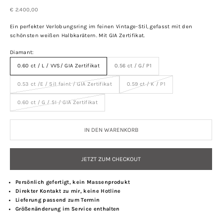
Angebot
€ 2.400,00
Ein perfekter Verlobungsring im feinen Vintage-Stil, gefasst mit den
schönsten weißen Halbkarätern. Mit GIA Zertifikat.
Diamant:
0.60 ct / L / VVS/ GIA Zertifikat
0.56 ct / G/ P1
0.53 ct /E / Si1 faint / GIA Zertifikat
0.59 ct / K / P1
0.60 ct / G / SI / GIA Zertifikat
IN DEN WARENKORB
JETZT ZUM CHECKOUT
Persönlich gefertigt, kein Massenprodukt
Direkter Kontakt zu mir, keine Hotline
Lieferung passend zum Termin
Größenänderung im Service enthalten