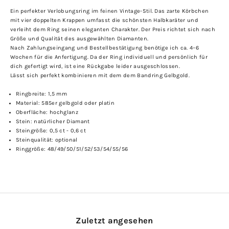
Ein perfekter Verlobungsring im feinen Vintage-Stil. Das zarte Körbchen
mit vier doppelten Krappen umfasst die schönsten Halbkaräter und
verleiht dem Ring seinen eleganten Charakter. Der Preis richtet sich nach
Größe und Qualität des ausgewählten Diamanten.
Nach Zahlungseingang und Bestellbestätigung benötige ich ca. 4–6
Wochen für die Anfertigung. Da der Ring individuell und persönlich für
dich gefertigt wird, ist eine Rückgabe leider ausgeschlossen.
Lässt sich perfekt kombinieren mit dem dem
Bandring Gelbgold
.
Ringbreite: 1,5 mm
Material: 585er gelbgold oder platin
Oberfläche: hochglanz
Stein: natürlicher Diamant
Steingröße: 0,5 ct - 0,6 ct
Steinqualität: optional
Ringgröße: 48/49/50/51/52/53/54/55/56
Zuletzt angesehen