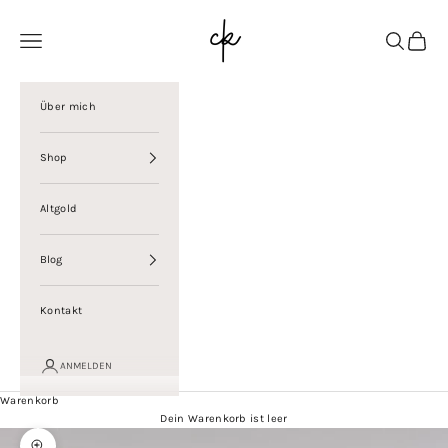
Zum Inhalt springen
Christina Kolbe
Menü
Suchen
Warenk
Über mich
Shop
Altgold
Blog
Kontakt
ANMELDEN
Warenkorb
Dein Warenkorb ist leer