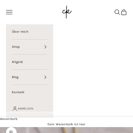
Zum Inhalt springen
Christina Kolbe
Menü
Suchen
Warenk
Über mich
Shop
Altgold
Blog
Kontakt
ANMELDEN
Warenkorb
Dein Warenkorb ist leer