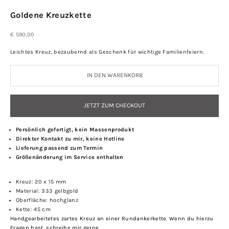
Goldene Kreuzkette
Angebot
€ 590,00
Leichtes Kreuz, bezaubernd als Geschenk für wichtige Familienfeiern.
IN DEN WARENKORB
JETZT ZUM CHECKOUT
Persönlich gefertigt, kein Massenprodukt
Direkter Kontakt zu mir, keine Hotline
Lieferung passend zum Termin
Größenänderung im Service enthalten
Kreuz: 20 x 15 mm
Material: 333 gelbgold
Oberfläche: hochglanz
Kette: 45 cm
Handgearbeitetes zartes Kreuz an einer Rundankerkette.
Wenn du hierzu
Fragen hast,
schreibe mir
gerne.