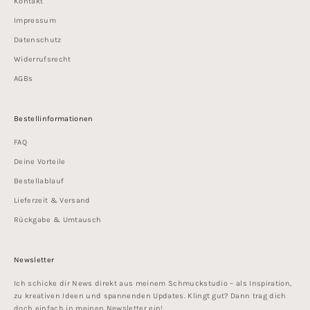
Kontakt
Impressum
Datenschutz
Widerrufsrecht
AGBs
Bestellinformationen
FAQ
Deine Vorteile
Bestellablauf
Lieferzeit & Versand
Rückgabe & Umtausch
Newsletter
Ich schicke dir News direkt aus meinem Schmuckstudio – als Inspiration,
zu kreativen Ideen und spannenden Updates. Klingt gut? Dann trag dich
doch einfach in meinen Newsletter ein!