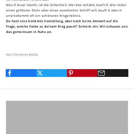
Was D teuer macht, ist die Seltenheit. Wer das schätzt, kauft D. Wer lieber
einen größeren Stein oder einen exzellenten Schliff will, kauft G oder H
und bekommt oft ein schöneres Ringerlebnis.
Du hast eine konkrete Vorstellung, aber noch keine Antwort auf die
Frage, welche Farbe zu deinem Ring passt?
Schreib mir
. Wir schauen uns
das gemeinsam in Ruhe an.
Von Christina Kolbe
ZU DEN VERLOBUNGSRINGEN
ZU DEN TRAURINGEN
ZU DEN RINGEN