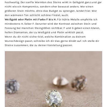
hochwertig. Der sanfte Warmton des Steins wirkt in Gelbgold ganz und gar
nicht wie ein Kompromiss, sondern eher bewusst anders. Wer einen
größeren Stein möchte, ohne das Budget zu sprengen, landet hier. Wer
den wärmeren Ton schlicht schöner findet, auch.
Weißgold oder Platin mit Farbe F bis H.
Für kühle Metalle empfehle ich
mindestens H, lieber F. Darunter wird der Kontrast zwischen Stein und
Fassung bei manchen Steingrößen sichtbar. F und G geben einen klaren,
hellen Diamanten, der zu Weißgold und Platin wirklich passt.
Wenn du dir nicht sicher bist, welche Kombination zu deinem
Wunschdesign passt, schreibe ich dir das gerne direkt auf. Ich stelle dir
Steine zusammen, die zu deiner Vorstellung passen.