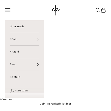
Zum Inhalt springen
Christina Kolbe
Menü
Suchen
Warenk
Über mich
Shop
Altgold
Blog
Kontakt
ANMELDEN
Warenkorb
Dein Warenkorb ist leer