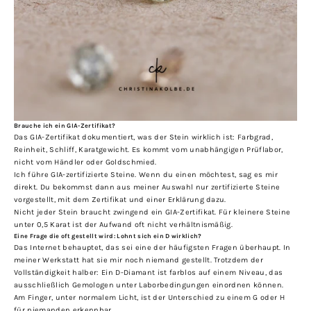
Brauche ich ein GIA-Zertifikat?
Das GIA-Zertifikat dokumentiert, was der Stein wirklich ist: Farbgrad,
Reinheit, Schliff, Karatgewicht. Es kommt vom unabhängigen Prüflabor,
nicht vom Händler oder Goldschmied.
Ich führe GIA-zertifizierte Steine. Wenn du einen möchtest, sag es mir
direkt. Du bekommst dann aus meiner Auswahl nur zertifizierte Steine
vorgestellt, mit dem Zertifikat und einer Erklärung dazu.
Nicht jeder Stein braucht zwingend ein GIA-Zertifikat. Für kleinere Steine
unter 0,5 Karat ist der Aufwand oft nicht verhältnismäßig.
Eine Frage die oft gestellt wird: Lohnt sich ein D wirklich?
Das Internet behauptet, das sei eine der häufigsten Fragen überhaupt. In
meiner Werkstatt hat sie mir noch niemand gestellt. Trotzdem der
Vollständigkeit halber: Ein D-Diamant ist farblos auf einem Niveau, das
ausschließlich Gemologen unter Laborbedingungen einordnen können.
Am Finger, unter normalem Licht, ist der Unterschied zu einem G oder H
für niemanden erkennbar.