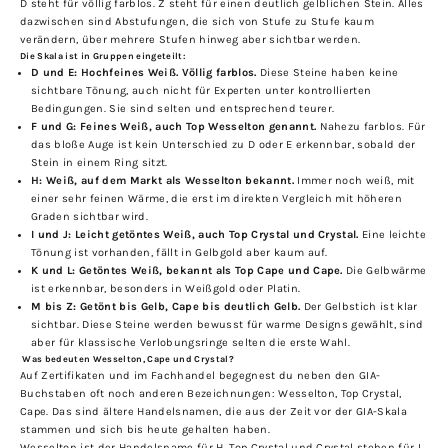
D steht für völlig farblos. Z steht für einen deutlich gelblichen Stein. Alles
dazwischen sind Abstufungen, die sich von Stufe zu Stufe kaum
verändern, über mehrere Stufen hinweg aber sichtbar werden.
Die Skala ist in Gruppen eingeteilt:
D und E: Hochfeines Weiß. Völlig farblos.
Diese Steine haben keine
sichtbare Tönung, auch nicht für Experten unter kontrollierten
Bedingungen. Sie sind selten und entsprechend teurer.
F und G: Feines Weiß, auch Top Wesselton genannt.
Nahezu farblos. Für
das bloße Auge ist kein Unterschied zu D oder E erkennbar, sobald der
Stein in einem Ring sitzt.
H: Weiß, auf dem Markt als Wesselton bekannt.
Immer noch weiß, mit
einer sehr feinen Wärme, die erst im direkten Vergleich mit höheren
Graden sichtbar wird.
I und J: Leicht getöntes Weiß, auch Top Crystal und Crystal.
Eine leichte
Tönung ist vorhanden, fällt in Gelbgold aber kaum auf.
K und L: Getöntes Weiß, bekannt als Top Cape und Cape.
Die Gelbwärme
ist erkennbar, besonders in Weißgold oder Platin.
M bis Z: Getönt bis Gelb, Cape bis deutlich Gelb.
Der Gelbstich ist klar
sichtbar. Diese Steine werden bewusst für warme Designs gewählt, sind
aber für klassische Verlobungsringe selten die erste Wahl.
Was bedeuten Wesselton, Cape und Crystal?
Auf Zertifikaten und im Fachhandel begegnest du neben den GIA-
Buchstaben oft noch anderen Bezeichnungen: Wesselton, Top Crystal,
Cape. Das sind ältere Handelsnamen, die aus der Zeit vor der GIA-Skala
stammen und sich bis heute gehalten haben.
Wesselton ist der Handelsname für H. Top Crystal und Crystal stehen für I